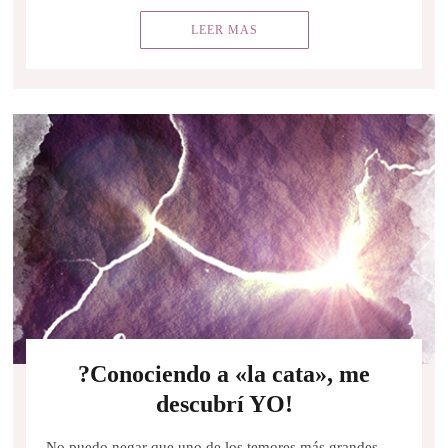
LEER MAS
?Conociendo a «la cata», me
descubrí YO!
No puedo negar que uno de los temores más grandes