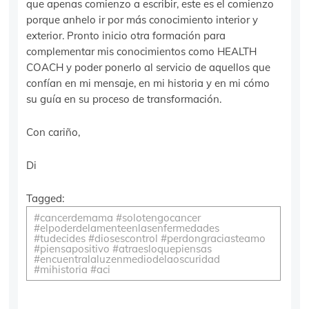
que apenas comienzo a escribir, este es el comienzo
porque anhelo ir por más conocimiento interior y
exterior. Pronto inicio otra formación para
complementar mis conocimientos como HEALTH
COACH y poder ponerlo al servicio de aquellos que
confían en mi mensaje, en mi historia y en mi cómo
su guía en su proceso de transformación.
Con cariño,
Di
Tagged:
#cancerdemama #solotengocancer
#elpoderdelamenteenlasenfermedades
#tudecides #diosescontrol #perdongraciasteamo
#piensapositivo #atraesloquepiensas
#encuentralaluzenmediodelaoscuridad
#mihistoria #aci