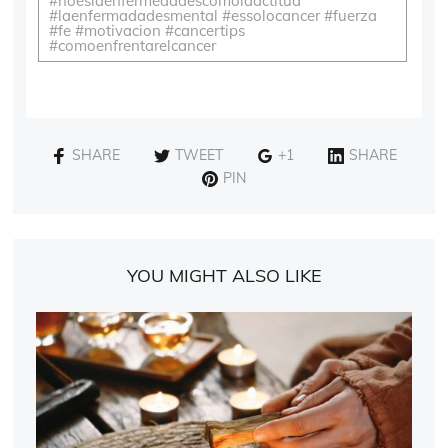
#noeslaenfermedadescomolaactitud
#laenfermadadesmental #essolocancer #fuerza
#fe #motivacion #cancertips
#comoenfrentarelcancer
SHARE
TWEET
+1
SHARE
PIN
YOU MIGHT ALSO LIKE