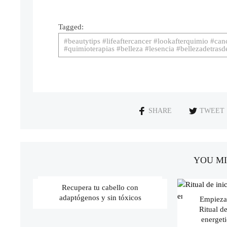
Tagged:
#beautytips #lifeaftercancer #lookafterquimio #can
#quimioterapias #belleza #lesencia #bellezadetras
SHARE
TWEET
YOU MI
Recupera tu cabello con
adaptógenos y sin tóxicos
Empieza
Ritual d
energeti