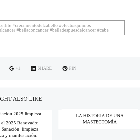
cerlife #crecimientodelcabello #efectosquimios
delcancer #bellaconcancer #belladespuesdelcancer #cabe
+1
SHARE
PIN
GHT ALSO LIKE
LA HISTORIA DE UNA
MASTECTOMÍA
 el 2025 Renovado:
e Sanación, limpieza
ca y manifestación.