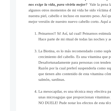
nos exige la vida, para vivirla mejor?
Vale la pena 
algunos otros momentos de mi vida he sido víctima del
nuestra piel, cabello e incluso en nuestro peso. Así q
mejor versión de nuestro nuevo cabello corto. Aquí 
Peinarnos!! Si! Así, tal cual! Peinarnos estimul
Hace parte de mi ritual de todas las noches y
La Biotina, es lo más recomendado como supl
crecimiento del cabello. Es una vitamina que pe
Desafortunadamente para personas con tendenci
Razón por la cual preferí suspenderla como su
que tienen alto contenido de esta vitamina cóm
salmón, sardinas.
La mesocapilar, es una técnica muy efectiva par
unas microagujas que proporcionan vitaminas y
NO DUELE! Pude notar los efectos de esta técn