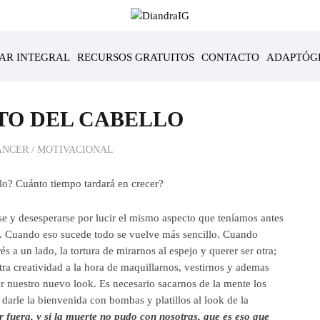
TAR INTEGRAL
RECURSOS GRATUITOS
CONTACTO
ADAPTÓG
CTORIA> TIPS PARA EL
TO DEL CABELLO
ÁNCER
/
MOTIVACIONAL
lo? Cuánto tiempo tardará en crecer?
rse y desesperarse por lucir el mismo aspecto que teníamos antes
os. Cuando eso sucede todo se vuelve más sencillo. Cuando
 a un lado, la tortura de mirarnos al espejo y querer ser otra;
a creatividad a la hora de maquillarnos, vestirnos y ademas
tar nuestro nuevo look. Es necesario sacarnos de la mente los
arle la bienvenida con bombas y platillos al look de la
 fuera, y si la muerte no pudo con nosotras, que es eso que