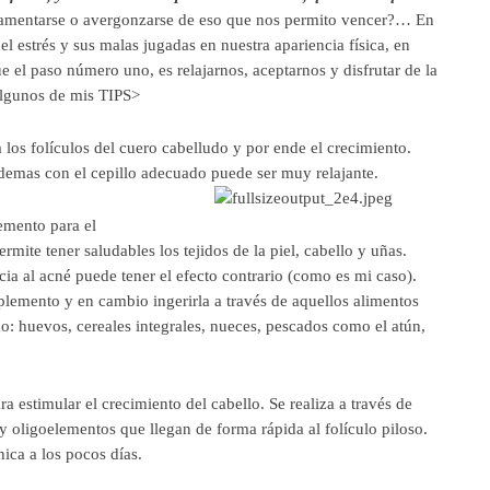
lamentarse o avergonzarse de eso que nos permito vencer?… En
 estrés y sus malas jugadas en nuestra apariencia física, en
ue el paso número uno, es relajarnos, aceptarnos y disfrutar de la
algunos de mis TIPS>
a los folículos del cuero cabelludo y por ende el crecimiento.
 ademas con el cepillo adecuado puede ser muy relajante.
emento para el
rmite tener saludables los tejidos de la piel, cabello y uñas.
a al acné puede tener el efecto contrario (como es mi caso).
plemento y en cambio ingerirla a través de aquellos alimentos
o: huevos, cereales integrales, nueces, pescados como el atún,
a estimular el crecimiento del cabello. Se realiza a través de
 oligoelementos que llegan de forma rápida al folículo piloso.
ica a los pocos días.