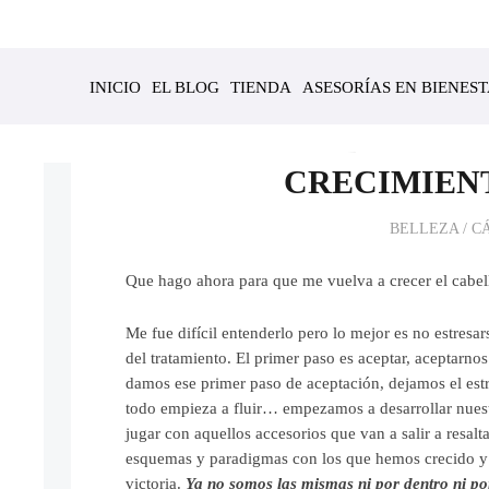
INICIO
EL BLOG
TIENDA
ASESORÍAS EN BIENES
EL LOOK DE LA VI
CRECIMIEN
BELLEZA
/
C
Que hago ahora para que me vuelva a crecer el cabel
Me fue difícil entenderlo pero lo mejor es no estresa
del tratamiento. El primer paso es aceptar, aceptarn
damos ese primer paso de aceptación, dejamos el estrés
todo empieza a fluir… empezamos a desarrollar nuestr
jugar con aquellos accesorios que van a salir a resal
esquemas y paradigmas con los que hemos crecido y d
victoria.
Ya no somos las mismas ni por dentro ni por